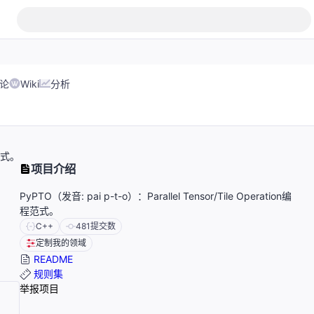
论
Wiki
分析
程范式。
项目介绍
PyPTO（发音: pai p-t-o）：Parallel Tensor/Tile Operation编
程范式。
C++
481
提交数
定制我的领域
README
规则集
举报项目