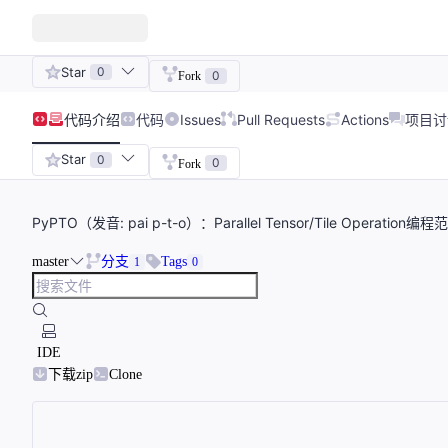
Star
0
0
Fork
代码
介绍
代码
Issues
Pull Requests
Actions
项目讨
Star
0
0
Fork
PyPTO（发音: pai p-t-o）：Parallel Tensor/Tile Operation编
master
分支
Tags
1
0
IDE
下载zip
Clone