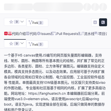
9
3
Fork
代码
介绍
代码
Issues
1
Pull Requests
1
流水线
项目讨
9
3
Fork
一个基于H5 canvas使用JS编写的网页版矢量图形编辑器，支持
线、矩形、圆形、椭圆等所有基本图元的绘制，并扩展了常见的正
多边形、各类星形、圆柱、立方体等扩展图元。编辑器支持自定义
模具，模具支持多态图元、以及动态效果。应用层可基于内核扩展
各自领域的应用如日常办公制图、电力监控图、工业监控软件组态
等 性能高，单图最高支持10W级基本图元。社区版只支持类似viso
的作图功能。 专业版和社区版基于相同的内核，扩展了更多高级功
能。网站地址：https://fanghuatech.cn 本编辑器前后端分离，前
端使用vue3.0+elemen-plus，语言使用javascript;后端spring
boot，语言为java。实现逻辑全部在前端，后端只做简单的数据存
储和用户登录认证。