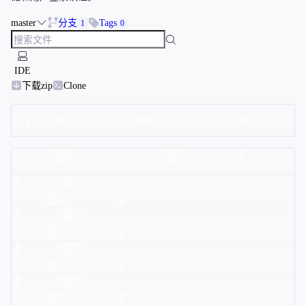
master
分支
Tags
1
0
IDE
下载zip
Clone