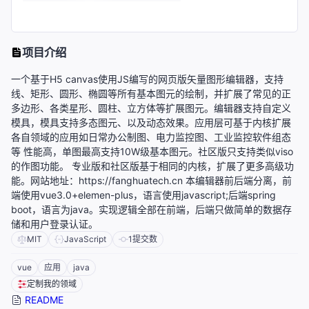
项目介绍
一个基于H5 canvas使用JS编写的网页版矢量图形编辑器，支持
线、矩形、圆形、椭圆等所有基本图元的绘制，并扩展了常见的正
多边形、各类星形、圆柱、立方体等扩展图元。编辑器支持自定义
模具，模具支持多态图元、以及动态效果。应用层可基于内核扩展
各自领域的应用如日常办公制图、电力监控图、工业监控软件组态
等 性能高，单图最高支持10W级基本图元。社区版只支持类似viso
的作图功能。 专业版和社区版基于相同的内核，扩展了更多高级功
能。网站地址：https://fanghuatech.cn 本编辑器前后端分离，前
端使用vue3.0+elemen-plus，语言使用javascript;后端spring
boot，语言为java。实现逻辑全部在前端，后端只做简单的数据存
储和用户登录认证。
MIT
JavaScript
1
提交数
vue
应用
java
定制我的领域
README