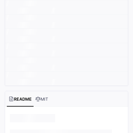
README
MIT