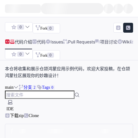
0
0
Fork
代码
介绍
代码
Issues
Pull Requests
项目讨论
Wiki
0
0
Fork
本仓将收集和展示仓颉鸿蒙应用示例代码，欢迎大家投稿，在仓颉
鸿蒙社区展现你的妙趣设计！
main
分支
Tags
2
0
IDE
下载zip
Clone