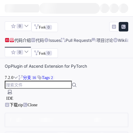
0
0
Fork
代码
介绍
代码
Issues
Pull Requests
项目讨论
Wiki
0
0
Fork
OpPlugin of Ascend Extension for PyTorch
7.2.0
分支
Tags
16
2
IDE
下载zip
Clone