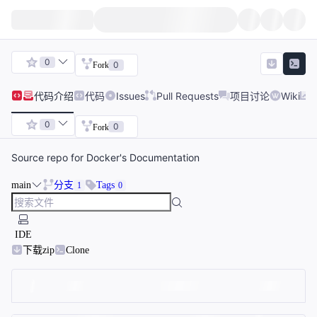
0
0
Fork
代码
介绍
代码
Issues
Pull Requests
项目讨论
Wiki
0
0
Fork
Source repo for Docker's Documentation
main
分支
Tags
1
0
IDE
下载zip
Clone