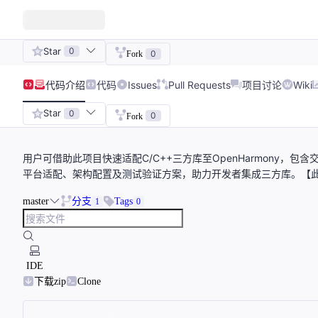
Star
0
0
Fork
代码
介绍
代码
Issues
Pull Requests
项目讨论
Wiki
Star
0
0
Fork
用户可借助此项目快速适配C/C++三方库至OpenHarmony，包含交叉
平台适配、架构配置及测试验证方案，助力开发者集成三方库。【此
master
分支
Tags
1
0
IDE
下载zip
Clone