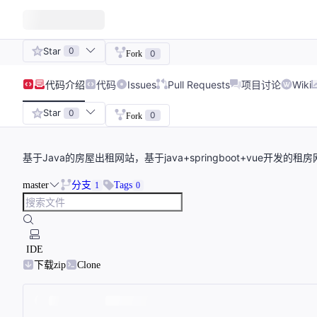
Star
0
0
Fork
代码
介绍
代码
Issues
Pull Requests
项目讨论
Wiki
Star
0
0
Fork
基于Java的房屋出租网站，基于java+springboot+vue开发的
master
分支
Tags
1
0
IDE
下载zip
Clone