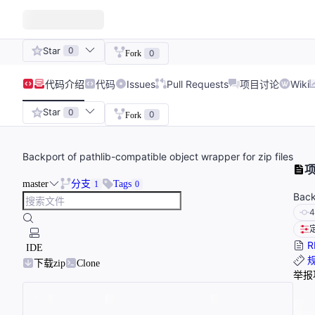
Star
0
0
Fork
代码
介绍
代码
Issues
Pull Requests
项目讨论
Wiki
Star
0
0
Fork
Backport of pathlib-compatible object wrapper for zip files
master
分支
Tags
1
0
Back
4
R
IDE
下载zip
Clone
举报