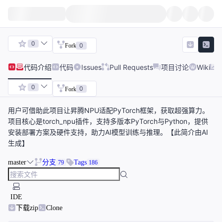
0
0
Fork
代码
介绍
代码
Issues
Pull Requests
项目讨论
Wiki
0
0
Fork
用户可借助此项目让昇腾NPU适配PyTorch框架，获取超强算力。
项目核心是torch_npu插件，支持多版本PyTorch与Python，提供
安装部署方案及硬件支持，助力AI模型训练与推理。【此简介由AI
生成】
master
分支
Tags
79
186
IDE
下载zip
Clone