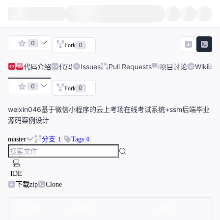
0
0
Fork
代码
介绍
代码
Issues
Pull Requests
项目讨论
Wiki
0
0
Fork
weixin046基于微信小程序的云上考场在线考试系统+ssm后端毕业
源码案例设计
master
分支
Tags
1
0
IDE
下载zip
Clone