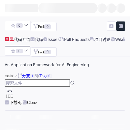
0
0
Fork
代码
介绍
代码
Issues
Pull Requests
项目讨论
Wiki
0
0
Fork
An Application Framework for AI Engineering
main
分支
Tags
1
0
IDE
下载zip
Clone