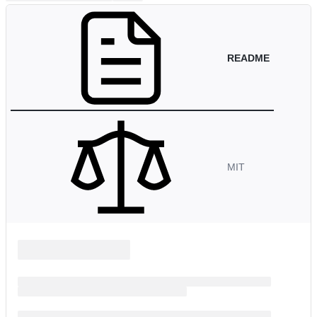
README
MIT