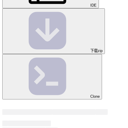
IDE
下载zip
Clone