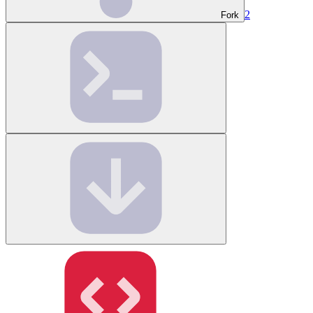
2
Fork