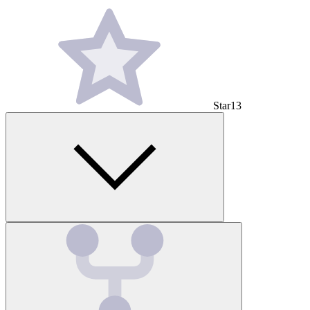
Star
13