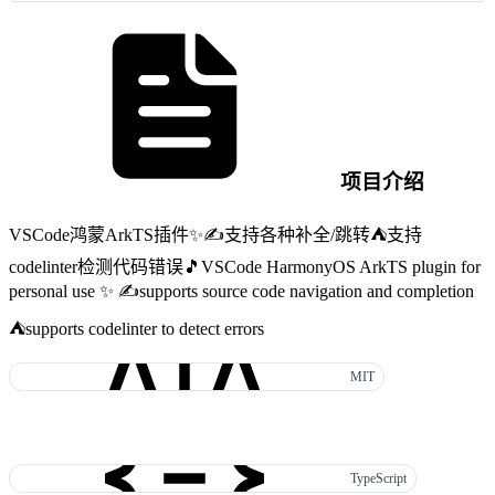
项目介绍
VSCode鸿蒙ArkTS插件✨✍️支持各种补全/跳转⛺️支持
codelinter检测代码错误🎵VSCode HarmonyOS ArkTS plugin for
personal use ✨ ✍️supports source code navigation and completion
⛺️supports codelinter to detect errors
MIT
TypeScript