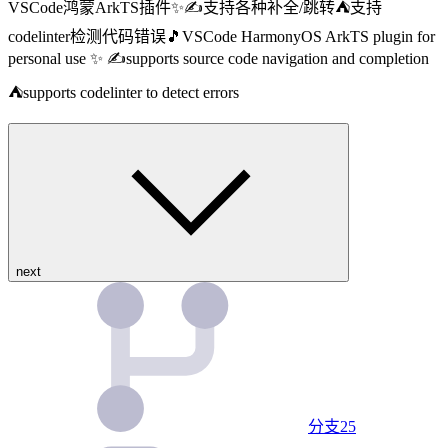
VSCode鸿蒙ArkTS插件✨✍️支持各种补全/跳转⛺️支持
codelinter检测代码错误🎵VSCode HarmonyOS ArkTS plugin for
personal use ✨ ✍️supports source code navigation and completion
⛺️supports codelinter to detect errors
next
分支
25