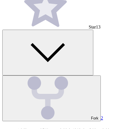
Star
13
2
Fork