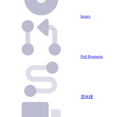
Issues
Pull Requests
流水线