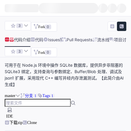
3
0
Fork
代码
介绍
代码
Issues
1
Pull Requests
流水线
项目讨论
3
0
Fork
可用于在 Node.js 环境中操作 SQLite 数据库，提供异步非阻塞的
SQLite3 绑定，支持查询与参数绑定、Buffer/Blob 处理、调试及
json1 扩展，采用现代 C++ 编写并经内存泄漏测试。【此简介由AI
生成】
master
分支
Tags
1
1
IDE
下载zip
Clone