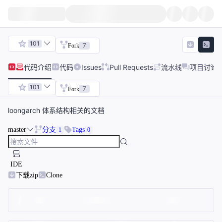
101
7
Fork
代码
介绍
代码
Issues
Pull Requests
流水线
项目讨论
101
7
Fork
loongarch 体系结构相关的文档
master
分支
Tags
1
0
IDE
下载zip
Clone