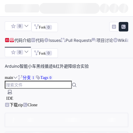
0
0
Fork
代码
介绍
代码
Issues
Pull Requests
项目讨论
Wiki
0
0
Fork
Arduino智能小车黑线循迹&红外避障综合实验
main
分支
Tags
1
0
IDE
下载zip
Clone