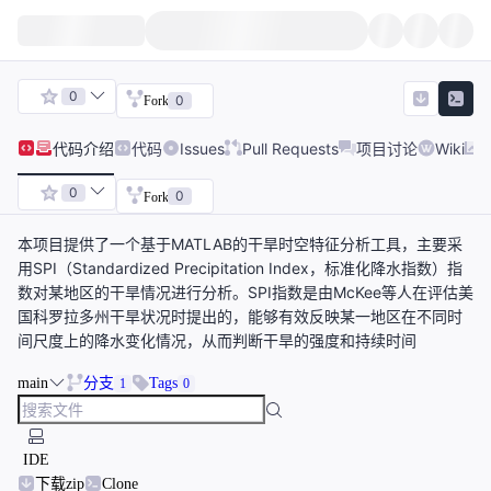
0
0
Fork
代码
介绍
代码
Issues
Pull Requests
项目讨论
Wiki
0
0
Fork
本项目提供了一个基于MATLAB的干旱时空特征分析工具，主要采
用SPI（Standardized Precipitation Index，标准化降水指数）指
数对某地区的干旱情况进行分析。SPI指数是由McKee等人在评估美
国科罗拉多州干旱状况时提出的，能够有效反映某一地区在不同时
间尺度上的降水变化情况，从而判断干旱的强度和持续时间
main
分支
Tags
1
0
IDE
下载zip
Clone