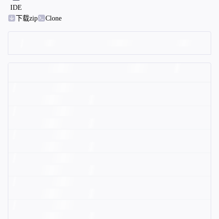
IDE
下载zip
Clone