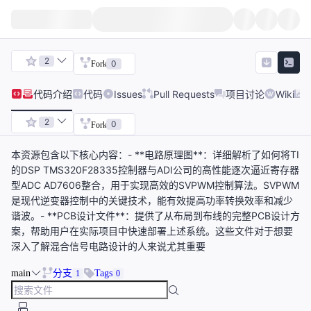
2
0
Fork
代码
介绍
代码
Issues
Pull Requests
项目讨论
Wiki
2
0
Fork
本资源包含以下核心内容：- **电路原理图**：详细解析了如何将TI
的DSP TMS320F28335控制器与ADI公司的高性能逐次逼近寄存器
型ADC AD7606整合，用于实现高效的SVPWM控制算法。SVPWM
是现代逆变器控制中的关键技术，能有效提高功率转换效率和减少
谐波。- **PCB设计文件**：提供了从布局到布线的完整PCB设计方
案，帮助用户在实际项目中快速部署上述系统。这些文件对于想要
深入了解混合信号电路设计的人来说尤其重要
main
分支
Tags
1
0