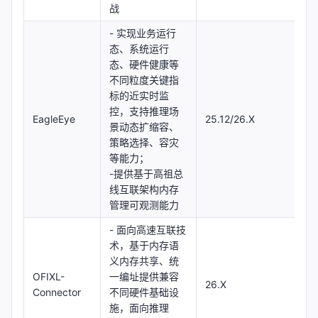
战
- 实现业务运行
态、系统运行
态、硬件健康等
不同粒度关键指
标的近实时监
控，支持推理场
EagleEye
25.12/26.X
景动态扩缩容、
策略选择、容灾
等能力；
-提供基于高祖总
线互联架构内存
管理可观测能力
- 面向高速互联技
术，基于内存语
义内存共享、统
OFIXL-
一编址提供兼容
26.X
Connector
不同硬件基础设
施，面向推理