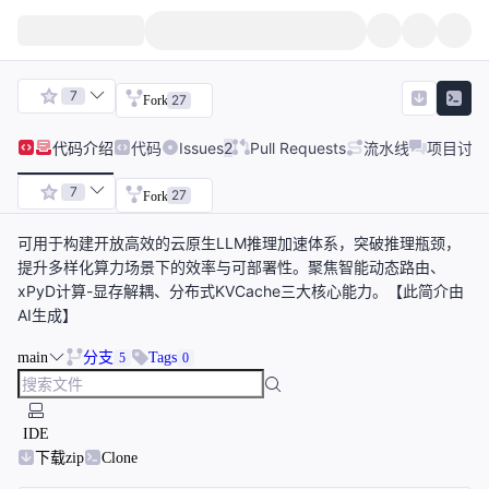
7
27
Fork
代码
介绍
代码
Issues
2
Pull Requests
流水线
项目讨论
7
27
Fork
可用于构建开放高效的云原生LLM推理加速体系，突破推理瓶颈，
提升多样化算力场景下的效率与可部署性。聚焦智能动态路由、
xPyD计算-显存解耦、分布式KVCache三大核心能力。【此简介由
AI生成】
main
分支
Tags
5
0
IDE
下载zip
Clone