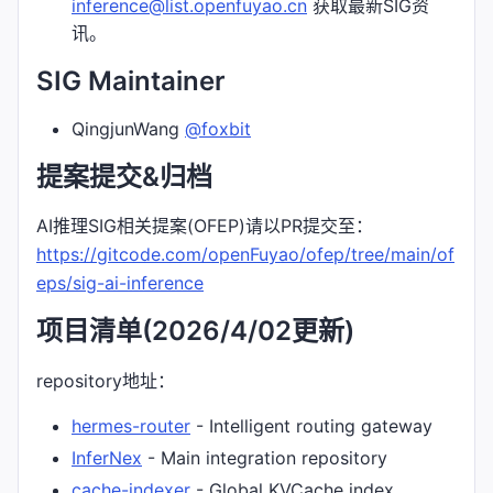
inference@list.openfuyao.cn
获取最新SIG资
讯。
SIG Maintainer
QingjunWang
@foxbit
提案提交&归档
AI推理SIG相关提案(OFEP)请以PR提交至：
https://gitcode.com/openFuyao/ofep/tree/main/of
eps/sig-ai-inference
项目清单(2026/4/02更新)
repository地址：
hermes-router
- Intelligent routing gateway
InferNex
- Main integration repository
cache-indexer
- Global KVCache index