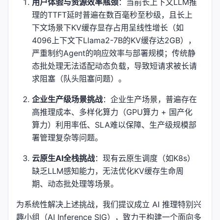
用户体验与资源效率瓶颈
：当前长上下文LLM推
理的TTFT延时普遍在数百毫秒至秒级，且长上
下文场景下KV缓存显存占用呈线性增长（如
4096上下文下Llama2-7B的KV缓存达2GB），
严重制约Agent的响应效率与部署规模；传统静
态批处理无法适配动态负载，导致短请求被长请
求阻塞（队头阻塞问题）。
企业生产级场景挑战
：企业生产场景，普遍存在
高推理成本、多样化算力（GPU算力 + 国产化
算力）利用率低、SLA难以保障、生产级规模部
署管理复杂等问题。
云原生AI全栈挑战
：现有云原生调度（如K8s）
缺乏LLM感知能力，无法优化KV缓存生命周
期、动态批处理等场景。
为系统性解决上述挑战，我们提议成立 AI 推理特别兴
趣小组（AI Inference SIG），致力于构建一个面向多