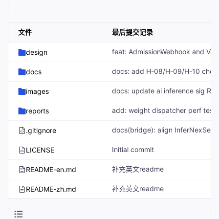
文件
最后提交记录
design
docs
docs: update ai inference sig R
images
reports
.gitignore
Initial commit
LICENSE
补充英文readme
README-en.md
补充英文readme
README-zh.md