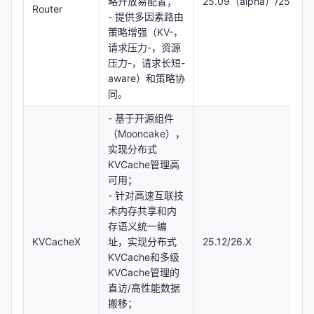
略开放易配置；
25.09（alpha）/25.12
Router
- 提供多因素路由
策略增强（KV-，
请求压力-，资源
压力-，请求长短-
aware）和策略协
同。
- 基于开源组件
（Mooncake），
实现分布式
KVCache管理高
可用；
- 针对高速互联技
术内存共享和内
存语义统一编
KVCacheX
址，实现分布式
25.12/26.X
KVCache和多级
KVCache管理的
直访/高性能数据
搬移；