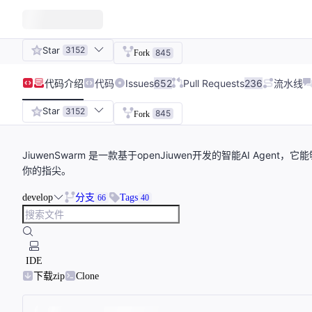
Star
3152
845
Fork
代码
介绍
代码
Issues
652
Pull Requests
236
流水线
Star
3152
845
Fork
JiuwenSwarm 是一款基于openJiuwen开发的智能AI A
你的指尖。
develop
分支
Tags
66
40
IDE
下载zip
Clone