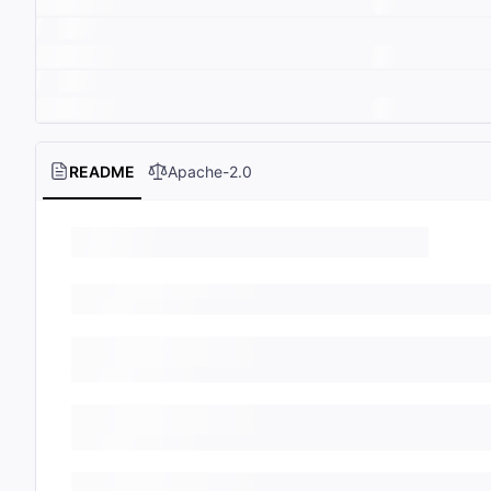
README
Apache-2.0