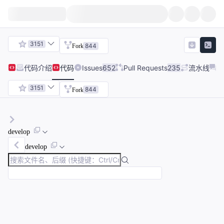
3151
844
Fork
代码
介绍
代码
Issues
652
Pull Requests
235
流水线
3151
844
Fork
develop
develop