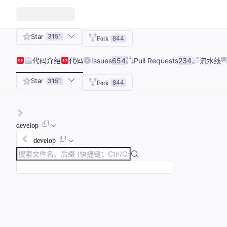
Star
3151
844
Fork
代码
介绍
代码
Issues
654
Pull Requests
234
流水线
Star
3151
844
Fork
develop
develop