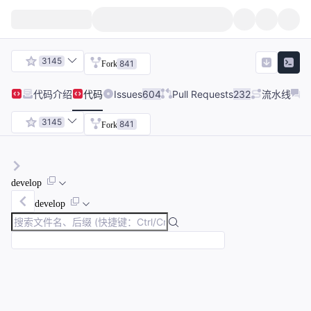
3145
841
Fork
代码
介绍
代码
Issues
604
Pull Requests
232
流水线
3145
841
Fork
develop
develop