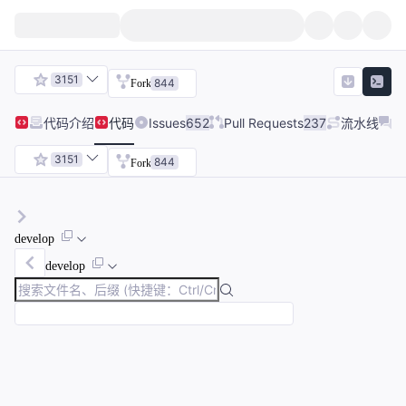
3151
844
Fork
代码
介绍
代码
Issues
652
Pull Requests
237
流水线
项
3151
844
Fork
develop
develop