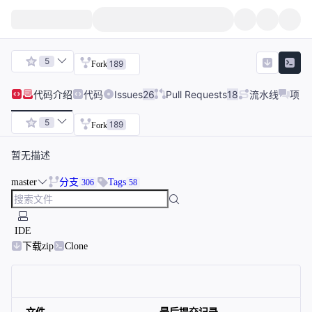
5
189
Fork
代码
介绍
代码
Issues
26
Pull Requests
18
流水线
项目
5
189
Fork
暂无描述
master
分支
Tags
306
58
IDE
下载zip
Clone
文件
最后提交记录