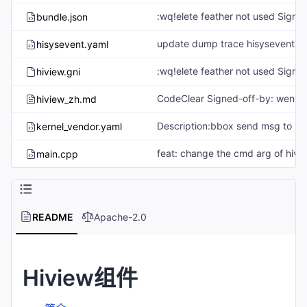
bundle.json
hisysevent.yaml
hiview.gni
hiview_zh.md
kernel_vendor.yaml
main.cpp
README
Apache-2.0
Hiview组件