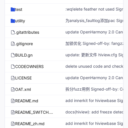
test
utility
update OpenHarmony 2.0 Canar
.gitattributes
.gitignore
BUILD.gn
CODEOWNERS
update OpenHarmony 2.0 Canar
LICENSE
OAT.xml
README.md
README_SWITCH.md
README_zh.md