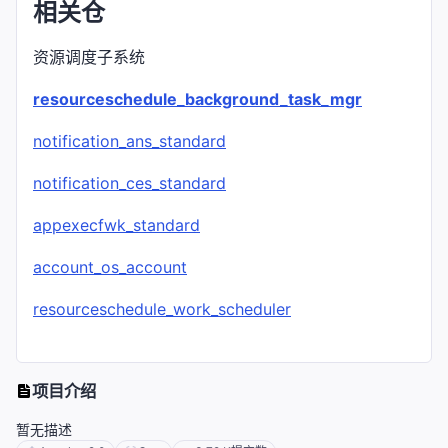
相关仓
资源调度子系统
resourceschedule_background_task_mgr
notification_ans_standard
notification_ces_standard
appexecfwk_standard
account_os_account
resourceschedule_work_scheduler
项目介绍
暂无描述