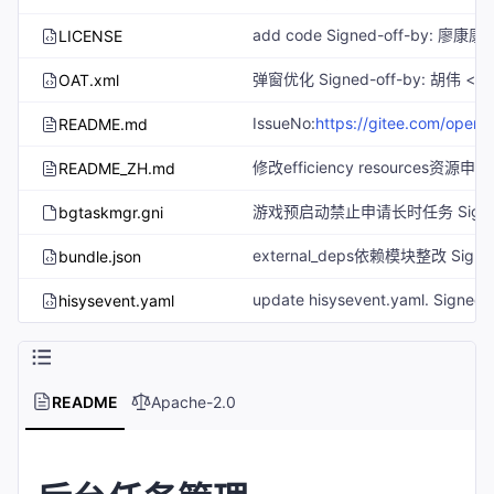
LICENSE
OAT.xml
IssueNo:
https://gitee.com/openharmony/notification_ces_standar
README.md
README_ZH.md
bgtaskmgr.gni
bundle.json
hisysevent.yaml
README
Apache-2.0