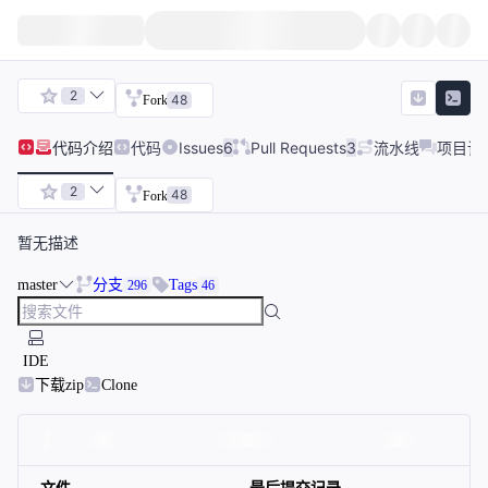
2
48
Fork
代码
介绍
代码
Issues
6
Pull Requests
3
流水线
项目讨
2
48
Fork
暂无描述
master
分支
Tags
296
46
IDE
下载zip
Clone
文件
最后提交记录