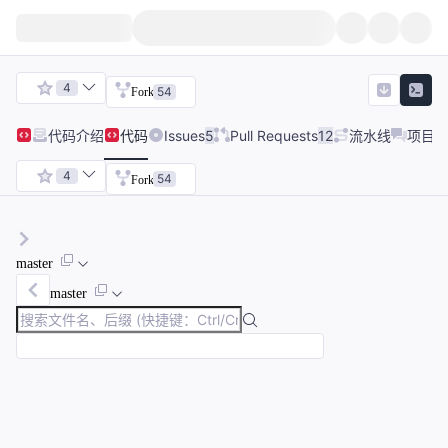
4
54
Fork
代码
介绍
代码
Issues
5
Pull Requests
12
流水线
项目
4
54
Fork
master
master