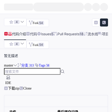
4
54
Fork
代码
介绍
代码
Issues
5
Pull Requests
18
流水线
项目
4
54
Fork
暂无描述
master
分支
Tags
313
58
IDE
下载zip
Clone
文件
最后提交记录