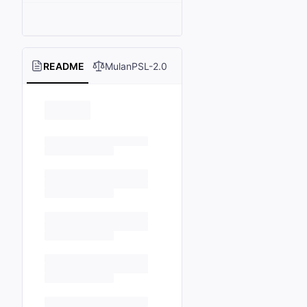
README
MulanPSL-2.0