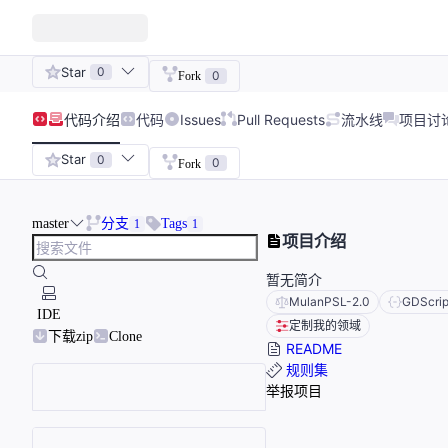
Star
0
0
Fork
代码
介绍
代码
Issues
Pull Requests
流水线
项目讨
Star
0
0
Fork
master
分支
Tags
1
1
项目介绍
暂无简介
MulanPSL-2.0
GDScrip
IDE
定制我的领域
下载zip
Clone
README
规则集
举报项目