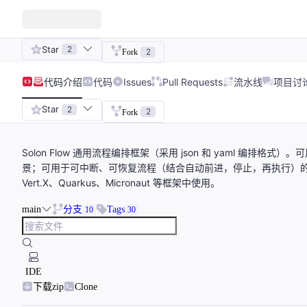
Star
2
2
Fork
代码
介绍
代码
Issues
Pull Requests
流水线
项目讨
Star
2
2
Fork
Solon Flow 通用流程编排框架（采用 json 和 yaml 
景；可用于可中断、可恢复流程（结合自动前进，停止，再执行）的编排场景。同时
Vert.X、Quarkus、Micronaut 等框架中使用。
main
分支
Tags
10
30
IDE
下载zip
Clone