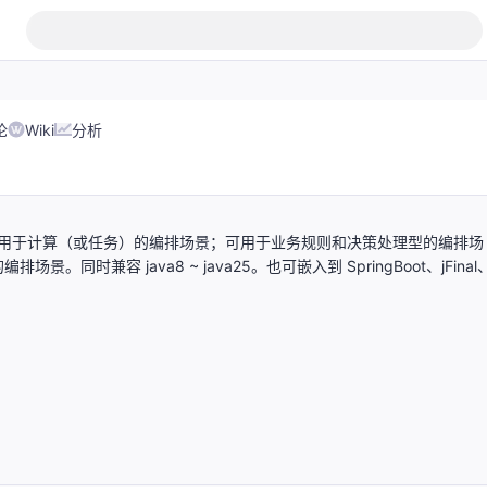
论
Wiki
分析
编排格式）。可用于计算（或任务）的编排场景；可用于业务规则和决策处理型的编排场
兼容 java8 ~ java25。也可嵌入到 SpringBoot、jFinal