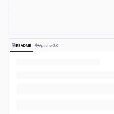
README
Apache-2.0