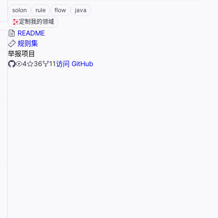
solon
rule
flow
java
定制我的领域
README
规则集
举报项目
4
36
11
访问 GitHub