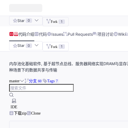
Star
0
1
Fork
代码
介绍
代码
Issues
Pull Requests
项目讨论
Wiki
Star
0
1
Fork
内存池化基础软件, 基于超节点总线、服务器网络实现DRAM与
种场景下的数据共享与传输
master
分支
Tags
60
7
IDE
下载zip
Clone