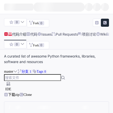
0
0
Fork
代码
介绍
代码
Issues
Pull Requests
项目讨论
Wiki
0
0
Fork
A curated list of awesome Python frameworks, libraries,
software and resources
master
分支
Tags
1
0
IDE
下载zip
Clone