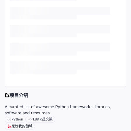
项目介绍
A curated list of awesome Python frameworks, libraries,
software and resources
Python
1.89 K
提交数
定制我的领域