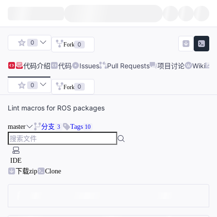
0
0
Fork
代码
介绍
代码
Issues
Pull Requests
项目讨论
Wiki
0
0
Fork
Lint macros for ROS packages
master
分支
Tags
3
10
IDE
下载zip
Clone