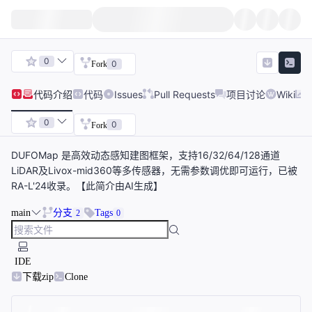
0
0
Fork
代码
介绍
代码
Issues
Pull Requests
项目讨论
Wiki
0
0
Fork
DUFOMap 是高效动态感知建图框架，支持16/32/64/128通道
LiDAR及Livox-mid360等多传感器，无需参数调优即可运行，已被
RA-L'24收录。【此简介由AI生成】
main
分支
Tags
2
0
IDE
下载zip
Clone