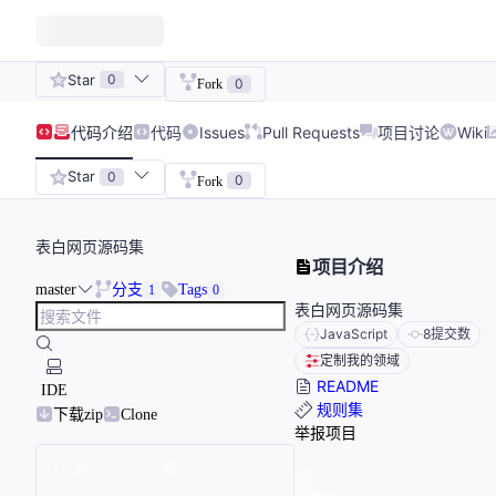
Star
0
0
Fork
代码
介绍
代码
Issues
Pull Requests
项目讨论
Wiki
Star
0
0
Fork
表白网页源码集
项目介绍
master
分支
Tags
1
0
表白网页源码集
JavaScript
8
提交数
定制我的领域
README
IDE
规则集
下载zip
Clone
举报项目