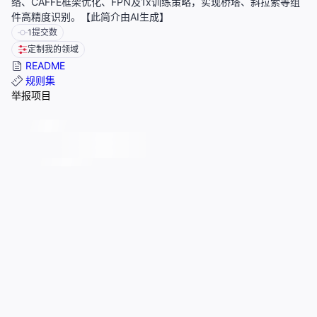
络、CAFFE框架优化、FPN及1x训练策略，实现桥塔、斜拉索等组
件高精度识别。【此简介由AI生成】
1
提交数
定制我的领域
README
规则集
举报项目