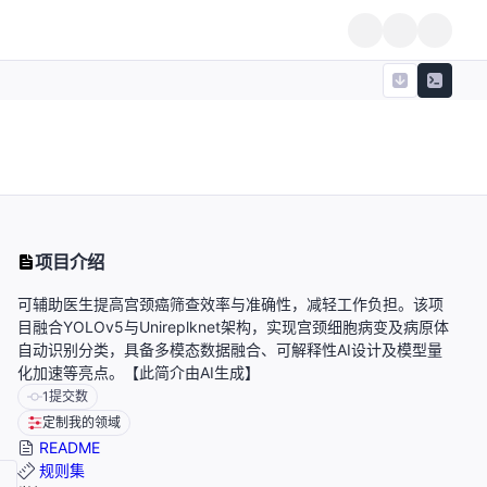
项目介绍
可辅助医生提高宫颈癌筛查效率与准确性，减轻工作负担。该项
目融合YOLOv5与Unireplknet架构，实现宫颈细胞病变及病原体
自动识别分类，具备多模态数据融合、可解释性AI设计及模型量
化加速等亮点。【此简介由AI生成】
1
提交数
定制我的领域
README
规则集