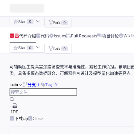
Star
0
0
Fork
代码
介绍
代码
Issues
Pull Requests
项目讨论
Wiki
Star
0
0
Fork
可辅助医生提高宫颈癌筛查效率与准确性，减轻工作负担。该项目融合YO
类，具备多模态数据融合、可解释性AI设计及模型量化加速等亮点。
main
分支
Tags
1
0
IDE
下载zip
Clone