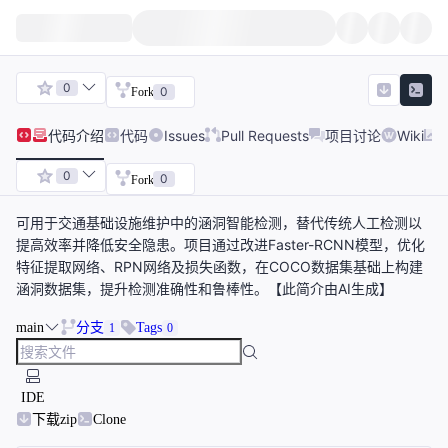
0
0
Fork
代码
介绍
代码
Issues
Pull Requests
项目讨论
Wiki
0
0
Fork
可用于交通基础设施维护中的涵洞智能检测，替代传统人工检测以
提高效率并降低安全隐患。项目通过改进Faster-RCNN模型，优化
特征提取网络、RPN网络及损失函数，在COCO数据集基础上构建
涵洞数据集，提升检测准确性和鲁棒性。【此简介由AI生成】
main
分支
Tags
1
0
IDE
下载zip
Clone