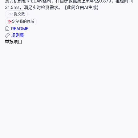
意力机制和R-ELAN结构，在自建数据集上mAP达0.879，推理时间
31.5ms，满足实时检测需求。【此简介由AI生成】
1
提交数
定制我的领域
README
规则集
举报项目