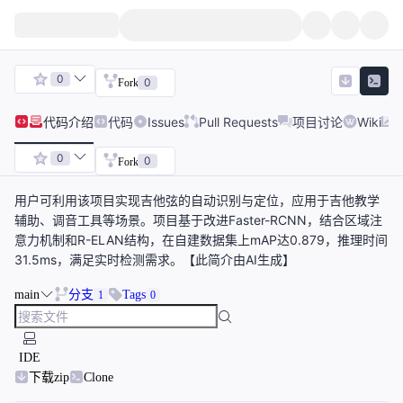
0
0
Fork
代码
介绍
代码
Issues
Pull Requests
项目讨论
Wiki
0
0
Fork
用户可利用该项目实现吉他弦的自动识别与定位，应用于吉他教学
辅助、调音工具等场景。项目基于改进Faster-RCNN，结合区域注
意力机制和R-ELAN结构，在自建数据集上mAP达0.879，推理时间
31.5ms，满足实时检测需求。【此简介由AI生成】
main
分支
Tags
1
0
IDE
下载zip
Clone