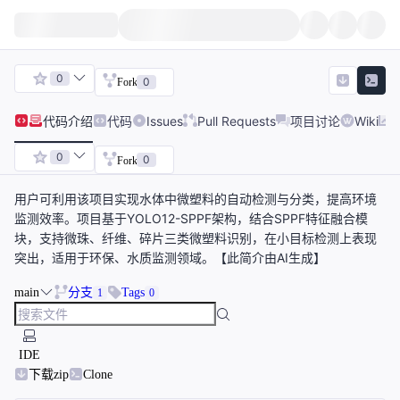
0
0
Fork
代码
介绍
代码
Issues
Pull Requests
项目讨论
Wiki
0
0
Fork
用户可利用该项目实现水体中微塑料的自动检测与分类，提高环境
监测效率。项目基于YOLO12-SPPF架构，结合SPPF特征融合模
块，支持微珠、纤维、碎片三类微塑料识别，在小目标检测上表现
突出，适用于环保、水质监测领域。【此简介由AI生成】
main
分支
Tags
1
0
IDE
下载zip
Clone