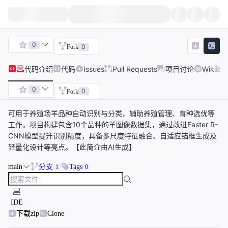
0
0
Fork
代码
介绍
代码
Issues
Pull Requests
项目讨论
Wiki
0
0
Fork
可用于养殖场羊品种自动识别与分类，辅助养殖管理、育种选优等
工作。项目构建包含10个品种的羊图像数据集，通过改进Faster R-
CNN模型提升识别精度，具备多尺度特征融合、自适应锚框生成及
轻量化设计等亮点。【此简介由AI生成】
main
分支
Tags
1
0
IDE
下载zip
Clone