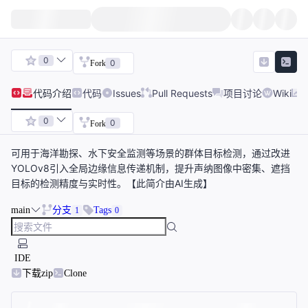
0
0
Fork
代码
介绍
代码
Issues
Pull Requests
项目讨论
Wiki
0
0
Fork
可用于海洋勘探、水下安全监测等场景的群体目标检测，通过改进
YOLOv8引入全局边缘信息传递机制，提升声纳图像中密集、遮挡
目标的检测精度与实时性。【此简介由AI生成】
main
分支
Tags
1
0
IDE
下载zip
Clone