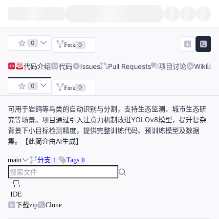
0
0
Fork
代码
介绍
代码
Issues
Pull Requests
项目讨论
Wiki
0
0
Fork
可用于岩鸽等鸟类的自动识别与分割，支持生态监测、城市生态研
究等场景。项目通过引入注意力机制改进YOLOv8模型，提升复杂
背景下小目标检测精度，提供完整训练代码、预训练模型及数据
集。【此简介由AI生成】
main
分支
Tags
1
0
IDE
下载zip
Clone