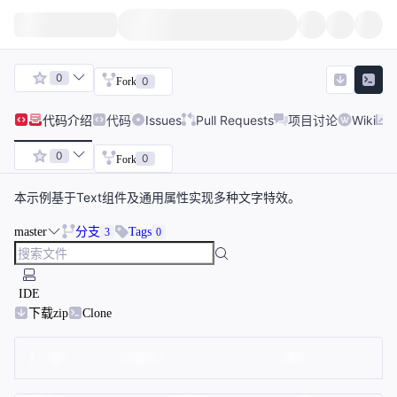
0
0
Fork
代码
介绍
代码
Issues
Pull Requests
项目讨论
Wiki
0
0
Fork
本示例基于Text组件及通用属性实现多种文字特效。
master
分支
Tags
3
0
IDE
下载zip
Clone