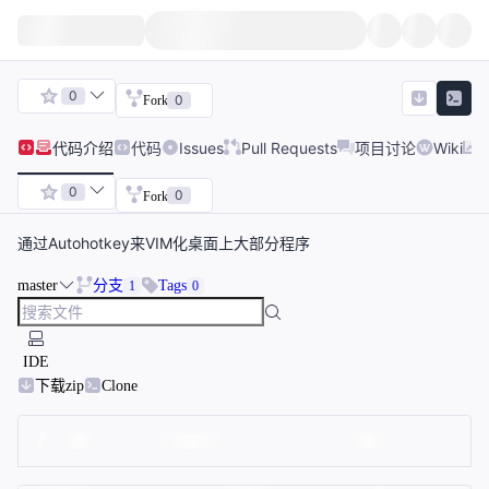
0
0
Fork
代码
介绍
代码
Issues
Pull Requests
项目讨论
Wiki
0
0
Fork
通过Autohotkey来VIM化桌面上大部分程序
master
分支
Tags
1
0
IDE
下载zip
Clone