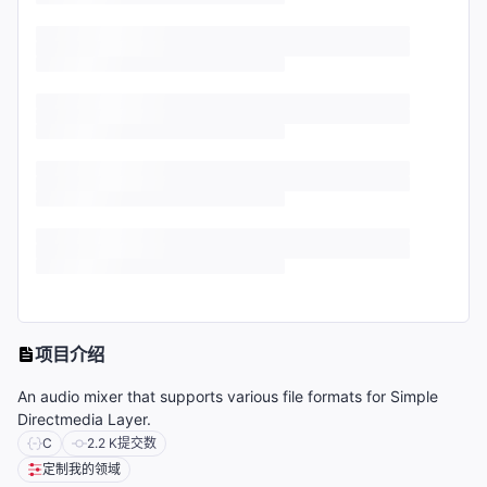
项目介绍
An audio mixer that supports various file formats for Simple
Directmedia Layer.
C
2.2 K
提交数
定制我的领域