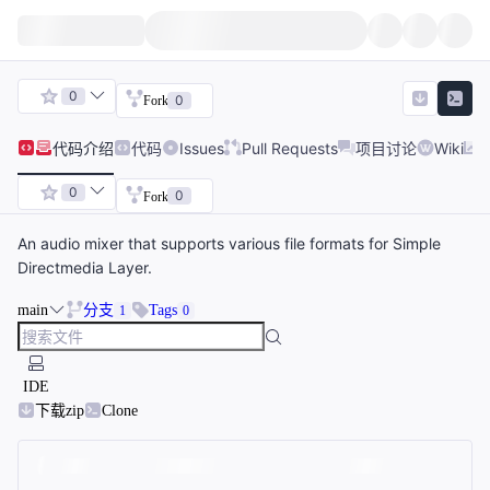
0
0
Fork
代码
介绍
代码
Issues
Pull Requests
项目讨论
Wiki
0
0
Fork
An audio mixer that supports various file formats for Simple
Directmedia Layer.
main
分支
Tags
1
0
IDE
下载zip
Clone