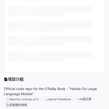
项目介绍
Official code repo for the O'Reilly Book - "Hands-On Large
Language Models"
Apache_License_v2.0
Jupyter Notebook
49
提交数
定制我的领域