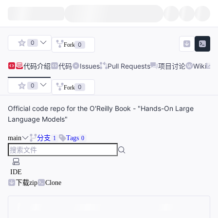
0
0
Fork
代码
介绍
代码
Issues
Pull Requests
项目讨论
Wiki
0
0
Fork
Official code repo for the O'Reilly Book - "Hands-On Large
Language Models"
main
分支
Tags
1
0
IDE
下载zip
Clone