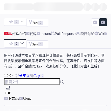
0
0
Fork
代码
介绍
代码
Issues
Pull Requests
项目讨论
Wiki
0
0
Fork
用户可通过本项目学习和理解仓颉语言，获取高质量示例代码。项
目收集展示侧重教学与宣传的仓颉代码，在趣味性、启发性等方面
有设计，且符合编码规范，欢迎投稿分享。【此简介由AI生成】
1.0.0
分支
Tags
3
0
IDE
下载zip
Clone