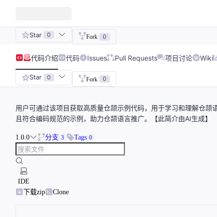
Star
0
0
Fork
代码
介绍
代码
Issues
Pull Requests
项目讨论
Wiki
Star
0
0
Fork
用户可通过该项目获取高质量仓颉示例代码，用于学习和理解仓颉
且符合编码规范的示例，助力仓颉语言推广。【此简介由AI生成】
1.0.0
分支
Tags
3
0
IDE
下载zip
Clone