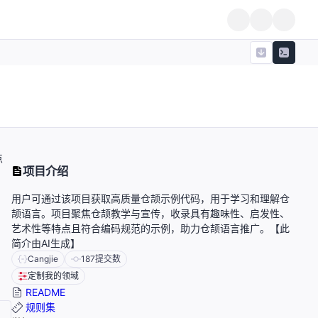
点
项目介绍
用户可通过该项目获取高质量仓颉示例代码，用于学习和理解仓
颉语言。项目聚焦仓颉教学与宣传，收录具有趣味性、启发性、
艺术性等特点且符合编码规范的示例，助力仓颉语言推广。【此
简介由AI生成】
Cangjie
187
提交数
定制我的领域
README
规则集