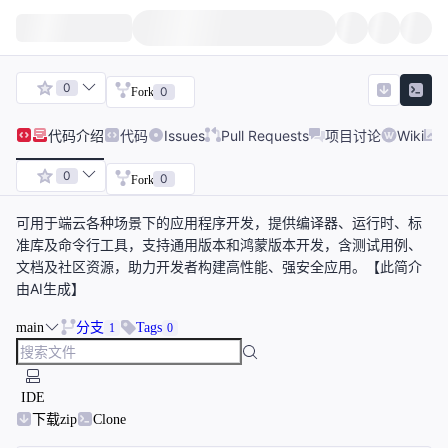
0
0
Fork
代码
介绍
代码
Issues
Pull Requests
项目讨论
Wiki
0
0
Fork
可用于端云各种场景下的应用程序开发，提供编译器、运行时、标
准库及命令行工具，支持通用版本和鸿蒙版本开发，含测试用例、
文档及社区资源，助力开发者构建高性能、强安全应用。【此简介
由AI生成】
main
分支
Tags
1
0
IDE
下载zip
Clone