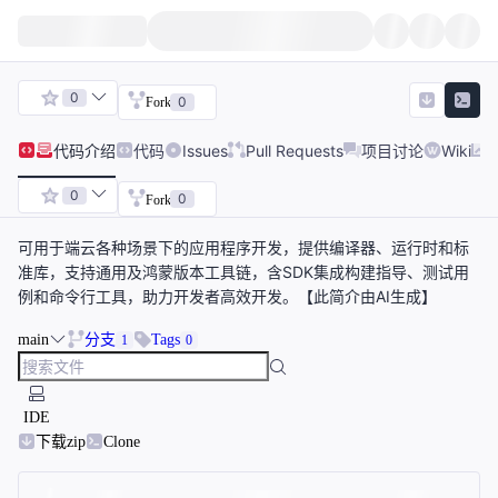
0
0
Fork
代码
介绍
代码
Issues
Pull Requests
项目讨论
Wiki
0
0
Fork
可用于端云各种场景下的应用程序开发，提供编译器、运行时和标
准库，支持通用及鸿蒙版本工具链，含SDK集成构建指导、测试用
例和命令行工具，助力开发者高效开发。【此简介由AI生成】
main
分支
Tags
1
0
IDE
下载zip
Clone